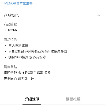
IVENOR壹本諾生醫
超商取貨付款
商品特色
LINE Pay
商品編號
Apple Pay
9918266
街口支付
商品特色
悠遊付
三大專利成份
Google Pay
✨白皮杉醇✨GHG肯亞紫茶✨玫瑰果多酚
通過SGS檢測 安心有保障
AFTEE先享後付
相關說明
銷售重點
【關於「AFTEE先享後付」】
國民奶爸-余祥銓X新手媽媽-柔柔
ATM付款
AFTEE先享後付是「在收到商品之後才付款」的支付方式。 讓您購物簡單
夫妻同心 齊力斷「斤」
便利好安心！
１．簡單：不需註冊會員、不需綁卡、不需儲值。
運送方式
２．便利：只要手機號碼，簡訊認證，即可結帳。
３．安心：先確認商品／服務後，再付款。
全家取貨付款
每筆NT$100，滿NT$1,500(含以上)免運費
詳細說明
相關推薦
【「AFTEE先享後付」結帳流程】
１．於結帳方式選擇「AFTEE先享後付」後，將跳轉至「AFTEE先享後付」