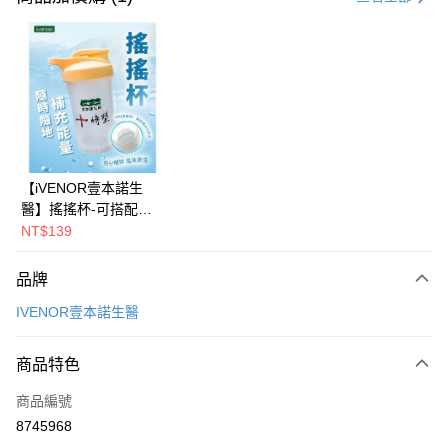
超商取貨付款
LINE Pay
Apple Pay
街口支付
悠遊付
【iVENOR壹本諾生
醫】搖搖杯-可搭配十
Google Pay
時塑 搖一搖更好喝
NT$139
AFTEE先享後付
相關說明
品牌
【關於「AFTEE先享後付」】
IVENOR壹本諾生醫
ATM付款
AFTEE先享後付是「在收到商品之後才付款」的支付方式。 讓您購物簡單
便利好安心！
１．簡單：不需註冊會員、不需綁卡、不需儲值。
運送方式
商品特色
２．便利：只要手機號碼，簡訊認證，即可結帳。
３．安心：先確認商品／服務後，再付款。
全家取貨付款
商品編號
每筆NT$100，滿NT$1,500(含以上)免運費
8745968
【「AFTEE先享後付」結帳流程】
１．於結帳方式選擇「AFTEE先享後付」後，將跳轉至「AFTEE先享後付」