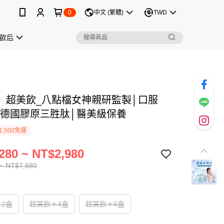
0
中文 (繁體)
TWD
飲后
】超美飲_八點檔女神親研監製│口服
N│德國膠原三胜肽│醫美級保養
1,500免運
280 ~ NT$2,980
~ NT$7,680
2盒
超美飲＊4盒
超美飲＊6盒