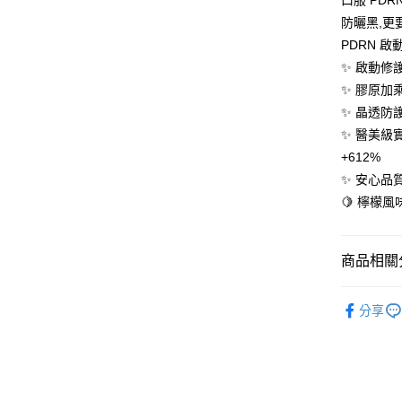
口服 PD
防曬黑,更
Google Pa
PDRN 啟
AFTEE先
✨ 啟動修
相關說明
✨ 膠原加乘
【關於「A
ATM付款
✨ 晶透防護
AFTEE
便利好安
✨ 醫美級
１．簡單
+612%
２．便利
運送方式
３．安心
✨ 安心品質
全家取貨
🍋 檸檬風
【「AFT
每筆NT$1
１．於結帳
付」結帳
付款後全
２．訂單
商品相關分
３．收到繳
每筆NT$1
／ATM／
飲后
※ 請注意
分享
萊爾富取
絡購買商品
先享後付
每筆NT$1
※ 交易是
是否繳費成
付款後萊
付客戶支
每筆NT$1