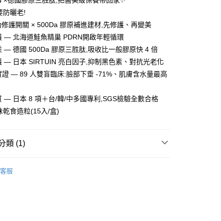
RN ×德國膠原三胜肽,把醫美級保養帶回家✨
要防曬老!
y
動修護開關 × 500Da 膠原補進建材,先修護、再變美
享後付
護 — 北海道鮭魚精巢 PDRN開啟年輕循環
 — 德國 500Da 膠原三胜肽,吸收比一般膠原快 4 倍
FTEE先享後付」】
 — 日本 SIRTUIN 亮白因子,抑制黑色素、對抗光老化
先享後付是「在收到商品之後才付款」的支付方式。 讓您購物簡單
心！
實證 — 89 人雙盲臨床:臉部下垂 -71%、肌膚含水量最高
：不需註冊會員、不需綁卡、不需儲值。
：只要手機號碼，簡訊認證，即可結帳。
：先確認商品／服務後，再付款。
 — 日本 8 項＋台/韓/中多國專利,SGS檢驗全數合格
付款
味乾食造粒(15入/盒)
EE先享後付」結帳流程】
00，滿NT$1,500(含以上)免運費
方式選擇「AFTEE先享後付」後，將跳轉至「AFTEE先享後
頁面，進行簡訊認證並確認金額後，即可完成結帳。
家取貨
成立數日內，您將收到繳費通知簡訊。
類 (1)
費通知簡訊後14天內，點擊此簡訊中的連結，可透過四大超商
00，滿NT$1,500(含以上)免運費
網路銀行／等多元方式進行付款，方視為交易完成。
：結帳手續完成當下不需立刻繳費，但若您需要取消訂單，請聯
客服
貨付款
的店家。未經商家同意取消之訂單仍視為有效，需透過AFTEE
繳納相關費用。
00，滿NT$1,500(含以上)免運費
否成功請以「AFTEE先享後付 」之結帳頁面顯示為準，若有關於
功／繳費後需取消欲退款等相關疑問，請聯繫「AFTEE先享後
爾富取貨
援中心」
https://netprotections.freshdesk.com/support/home
00，滿NT$1,500(含以上)免運費