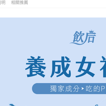
說明
相關推薦
【注意事
7-11取貨
１．透過由
交易，需
每筆NT$1
求債權轉
２．關於
付款後7-1
https://aft
每筆NT$1
３．未成
「AFTE
宅配(本島)
任。
４．使用「
每筆NT$1
即時審查
結果請求
宅配(離島)
５．嚴禁
每筆NT$1
形，恩沛
動。