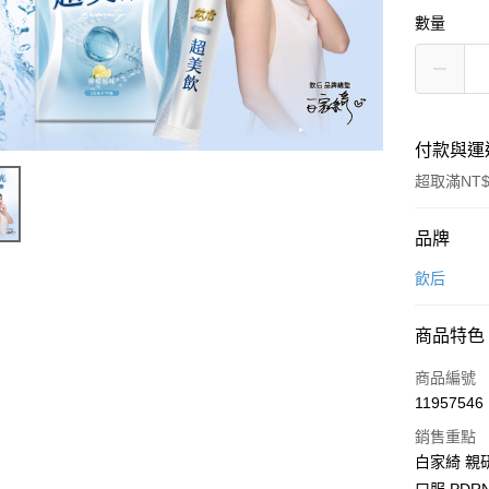
數量
付款與運
超取滿NT$
付款方式
品牌
信用卡一
飲后
超商取貨
商品特色
LINE Pay
商品編號
Apple Pay
11957546
銷售重點
街口支付
白家綺 親
悠遊付