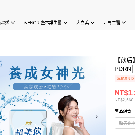
石墨烯
iVENOR 壹本諾生醫
大立美
亞馬生醫
【飲后
PDR
超取滿NT$
NT$1,
NT$2,560 
商品組合
超美飲＊