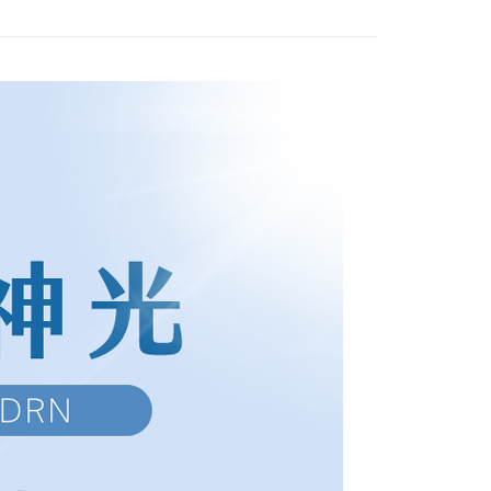
項】
付款
恩沛科技股份有限公司提供之「AFTEE先享後付」服務完成之
依本服務之必要範圍內提供個人資料，並將交易相關給付款項請
00，滿NT$1,500(含以上)免運費
讓予恩沛科技股份有限公司。
個人資料處理事宜，請瀏覽以下網址：
1取貨
ee.tw/terms/#terms3
00，滿NT$1,500(含以上)免運費
年的使用者請事先徵得法定代理人或監護人之同意方可使用
E先享後付」，若未經同意申辦者引起之損失，本公司不負相關責
AFTEE先享後付」時，將依據個別帳號之用戶狀況，依本公司
50，滿NT$1,500(含以上)免運費
核予不同之上限額度；若仍有額度不足之情形，本公司將視審查
用戶進行身份認證。
一人註冊多個帳號或使用他人資訊註冊。若發現惡意使用之情
50
科技股份有限公司將有權停止該用戶之使用額度並採取法律行