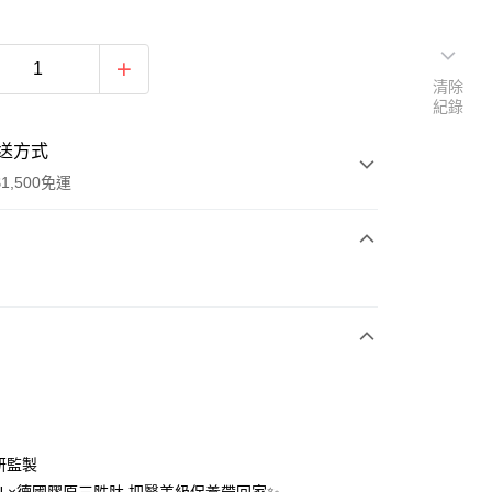
清除
紀錄
送方式
1,500免運
次付款
付款
研監製