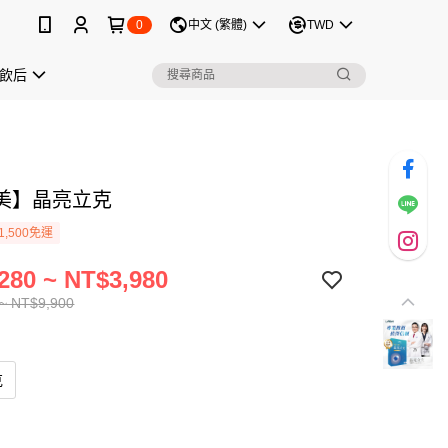
0
中文 (繁體)
TWD
飲后
美】晶亮立克
1,500免運
280 ~ NT$3,980
~ NT$9,900
克