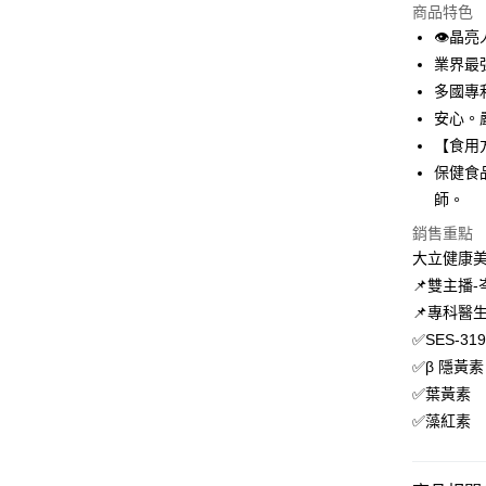
商品特色
街口支付
👁️晶
悠遊付
業界最
多國專
Google Pa
安心。
AFTEE先
【食用
相關說明
保健食
【關於「A
ATM付款
師。
AFTEE
便利好安
銷售重點
１．簡單
大立健康
２．便利
運送方式
３．安心
📌雙主播
全家取貨
📌專科醫
【「AFT
每筆NT$1
１．於結帳
✅SES-3
付」結帳
✅β 隱黃素
付款後全
２．訂單
✅葉黃素
３．收到繳
每筆NT$1
／ATM／
✅藻紅素
※ 請注意
萊爾富取
絡購買商品
先享後付
每筆NT$1