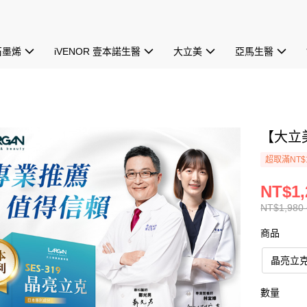
石墨烯
iVENOR 壹本諾生醫
大立美
亞馬生醫
【大立
超取滿NT$
NT$1,
NT$1,980 
商品
晶亮立
數量