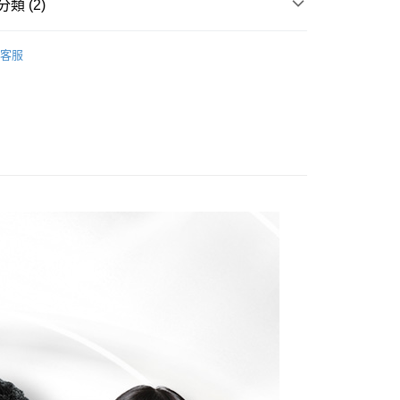
類 (2)
否成功請以「AFTEE先享後付 」之結帳頁面顯示為準，若有關於
功／繳費後需取消欲退款等相關疑問，請聯繫「AFTEE先享後
爾富取貨
RGAN
援中心」
https://netprotections.freshdesk.com/support/home
獨家SES-319
00，滿NT$1,500(含以上)免運費
客服
推薦
項】
付款
恩沛科技股份有限公司提供之「AFTEE先享後付」服務完成之
依本服務之必要範圍內提供個人資料，並將交易相關給付款項請
00，滿NT$1,500(含以上)免運費
讓予恩沛科技股份有限公司。
個人資料處理事宜，請瀏覽以下網址：
1取貨
ee.tw/terms/#terms3
00，滿NT$1,500(含以上)免運費
年的使用者請事先徵得法定代理人或監護人之同意方可使用
E先享後付」，若未經同意申辦者引起之損失，本公司不負相關責
AFTEE先享後付」時，將依據個別帳號之用戶狀況，依本公司
50，滿NT$1,500(含以上)免運費
核予不同之上限額度；若仍有額度不足之情形，本公司將視審查
用戶進行身份認證。
一人註冊多個帳號或使用他人資訊註冊。若發現惡意使用之情
50
科技股份有限公司將有權停止該用戶之使用額度並採取法律行