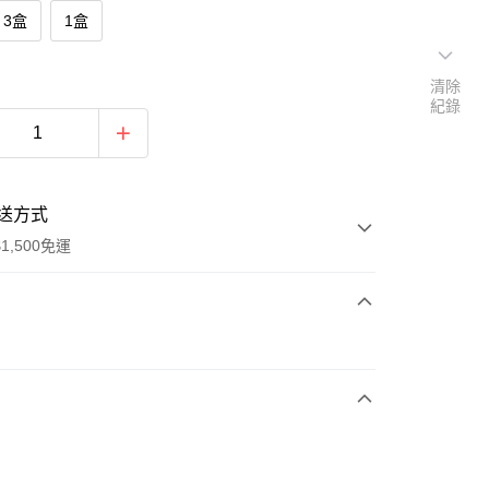
3盒
1盒
清除
紀錄
送方式
1,500免運
次付款
付款