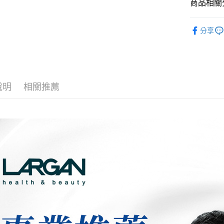
商品相關分
※ 交易是
是否繳費成
付款後萊
大立美 LA
付客戶支
每筆NT$1
分享
人氣商品
【注意事
7-11取貨
１．透過由
交易，需
每筆NT$1
求債權轉
２．關於
付款後7-1
https://aft
說明
相關推薦
每筆NT$1
３．未成
「AFTE
宅配(本島)
任。
４．使用「
每筆NT$1
即時審查
結果請求
宅配(離島)
５．嚴禁
每筆NT$1
形，恩沛
動。