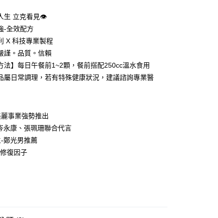
亮人生 立克看見👁️
強-全效配方
利 X 科技專業製程
y
嚴謹。品質。信賴
享後付
方法】每日午餐前1~2顆，餐前搭配250cc溫水食用
品屬日常調理，若有特殊健康狀況，建議諮詢專業醫
FTEE先享後付」】
先享後付是「在收到商品之後才付款」的支付方式。 讓您購物簡單
心！
：不需註冊會員、不需綁卡、不需儲值。
美麗事業強勢推出
：只要手機號碼，簡訊認證，即可結帳。
：先確認商品／服務後，再付款。
-岑永康、張珮珊聯合代言
付款
生-鄭光男推薦
EE先享後付」結帳流程】
00，滿NT$1,500(含以上)免運費
方式選擇「AFTEE先享後付」後，將跳轉至「AFTEE先享後
19修復因子
頁面，進行簡訊認證並確認金額後，即可完成結帳。
家取貨
成立數日內，您將收到繳費通知簡訊。
費通知簡訊後14天內，點擊此簡訊中的連結，可透過四大超商
00，滿NT$1,500(含以上)免運費
網路銀行／等多元方式進行付款，方視為交易完成。
：結帳手續完成當下不需立刻繳費，但若您需要取消訂單，請聯
貨付款
的店家。未經商家同意取消之訂單仍視為有效，需透過AFTEE
繳納相關費用。
00，滿NT$1,500(含以上)免運費