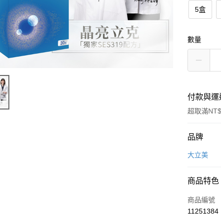
5盒
數量
付款與運
超取滿NT$
付款方式
品牌
信用卡一
大立美
超商取貨
商品特色
LINE Pay
商品編號
Apple Pay
11251384